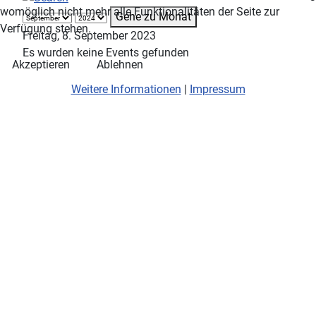
womöglich nicht mehr alle Funktionalitäten der Seite zur
Gehe zu Monat
Verfügung stehen.
Freitag, 8. September 2023
Es wurden keine Events gefunden
Akzeptieren
Ablehnen
Weitere Informationen
|
Impressum