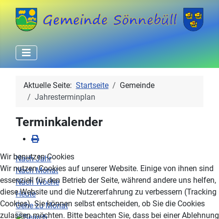
Aktuelle Seite:
Startseite
Gemeinde
Jahresterminplan
Terminkalender
Wir benutzen Cookies
Nach Jahr
Wir nutzen Cookies auf unserer Website. Einige von ihnen sind
Nach Monat
essenziell für den Betrieb der Seite, während andere uns helfen,
Nach Woche
diese Website und die Nutzererfahrung zu verbessern (Tracking
Heute
Cookies). Sie können selbst entscheiden, ob Sie die Cookies
Gehe zu Monat
zulassen möchten. Bitte beachten Sie, dass bei einer Ablehnung