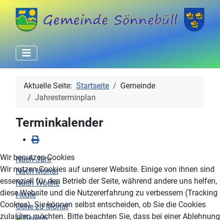
Aktuelle Seite:
Startseite
Gemeinde
Jahresterminplan
Terminkalender
Wir benutzen Cookies
Nach Jahr
Wir nutzen Cookies auf unserer Website. Einige von ihnen sind
Nach Monat
essenziell für den Betrieb der Seite, während andere uns helfen,
Nach Woche
diese Website und die Nutzererfahrung zu verbessern (Tracking
Heute
Cookies). Sie können selbst entscheiden, ob Sie die Cookies
Gehe zu Monat
zulassen möchten. Bitte beachten Sie, dass bei einer Ablehnung