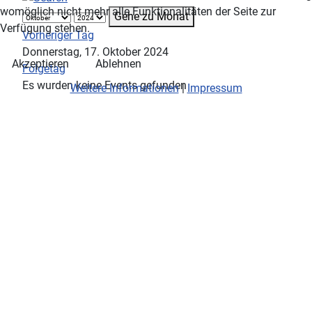
womöglich nicht mehr alle Funktionalitäten der Seite zur
Gehe zu Monat
Verfügung stehen.
Vorheriger Tag
Donnerstag, 17. Oktober 2024
Akzeptieren
Ablehnen
Folgetag
Es wurden keine Events gefunden
Weitere Informationen
|
Impressum