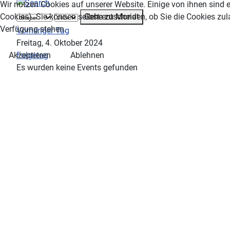
Wir nutzen Cookies auf unserer Website. Einige von ihnen sind e
Gehe zu Monat
Cookies). Sie können selbst entscheiden, ob Sie die Cookies zul
Verfügung stehen.
Vorheriger Tag
Freitag, 4. Oktober 2024
Folgetag
Akzeptieren
Ablehnen
Es wurden keine Events gefunden