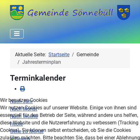
Aktuelle Seite:
Startseite
Gemeinde
Jahresterminplan
Terminkalender
Wir benutzen Cookies
Nach Jahr
Wir nutzen Cookies auf unserer Website. Einige von ihnen sind
Nach Monat
essenziell für den Betrieb der Seite, während andere uns helfen,
Nach Woche
diese Website und die Nutzererfahrung zu verbessern (Tracking
Heute
Cookies). Sie können selbst entscheiden, ob Sie die Cookies
Gehe zu Monat
zulassen möchten. Bitte beachten Sie, dass bei einer Ablehnung