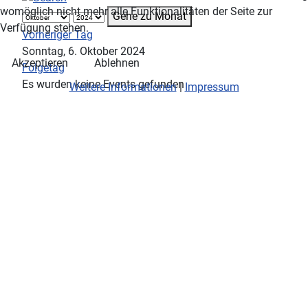
womöglich nicht mehr alle Funktionalitäten der Seite zur
Gehe zu Monat
Verfügung stehen.
Vorheriger Tag
Sonntag, 6. Oktober 2024
Akzeptieren
Ablehnen
Folgetag
Es wurden keine Events gefunden
Weitere Informationen
|
Impressum