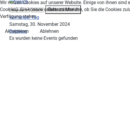
Wir nutzen Cookies auf unserer Website. Einige von ihnen sind e
Gehe zu Monat
Cookies). Sie können selbst entscheiden, ob Sie die Cookies zul
Verfügung stehen.
Vorheriger Tag
Samstag, 30. November 2024
Folgetag
Akzeptieren
Ablehnen
Es wurden keine Events gefunden