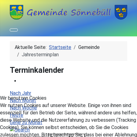
Aktuelle Seite:
Startseite
Gemeinde
Jahresterminplan
Terminkalender
Nach Jahr
Wir benutzen Cookies
Nach Monat
Wir nutzen Cookies auf unserer Website. Einige von ihnen sind
Nach Woche
essenziell für den Betrieb der Seite, während andere uns helfen,
Heute
diese Website und die Nutzererfahrung zu verbessern (Tracking
Gehe zu Monat
Cookies). Sie können selbst entscheiden, ob Sie die Cookies
zulassen möchten. Bitte beachten Sie, dass bei einer Ablehnung