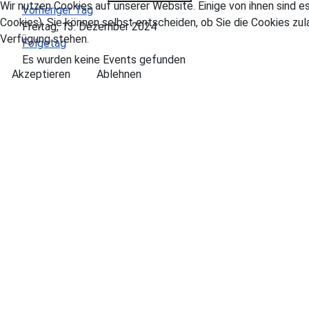
Wir nutzen Cookies auf unserer Website. Einige von ihnen sind e
Vorheriger Tag
Cookies). Sie können selbst entscheiden, ob Sie die Cookies zul
Freitag, 13. Dezember 2024
Verfügung stehen.
Folgetag
Es wurden keine Events gefunden
Akzeptieren
Ablehnen