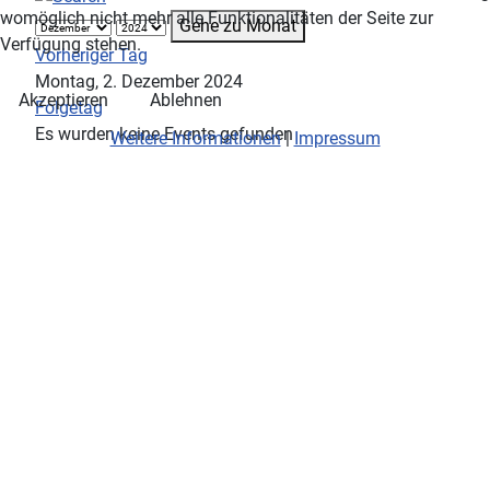
womöglich nicht mehr alle Funktionalitäten der Seite zur
Gehe zu Monat
Verfügung stehen.
Vorheriger Tag
Montag, 2. Dezember 2024
Akzeptieren
Ablehnen
Folgetag
Es wurden keine Events gefunden
Weitere Informationen
|
Impressum