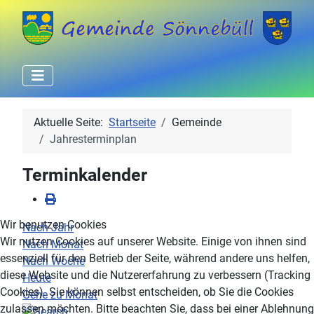
Aktuelle Seite:
Startseite
Gemeinde
Jahresterminplan
Terminkalender
Wir benutzen Cookies
Nach Jahr
Wir nutzen Cookies auf unserer Website. Einige von ihnen sind
Nach Monat
essenziell für den Betrieb der Seite, während andere uns helfen,
Nach Woche
diese Website und die Nutzererfahrung zu verbessern (Tracking
Heute
Cookies). Sie können selbst entscheiden, ob Sie die Cookies
Gehe zu Monat
zulassen möchten. Bitte beachten Sie, dass bei einer Ablehnung