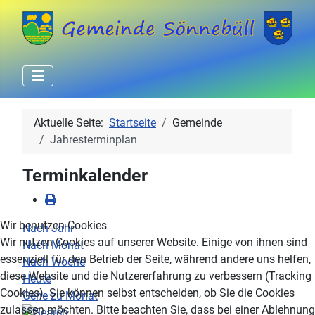
Aktuelle Seite:
Startseite
Gemeinde
Jahresterminplan
Terminkalender
Wir benutzen Cookies
Nach Jahr
Wir nutzen Cookies auf unserer Website. Einige von ihnen sind
Nach Monat
essenziell für den Betrieb der Seite, während andere uns helfen,
Nach Woche
diese Website und die Nutzererfahrung zu verbessern (Tracking
Heute
Cookies). Sie können selbst entscheiden, ob Sie die Cookies
Gehe zu Monat
zulassen möchten. Bitte beachten Sie, dass bei einer Ablehnung