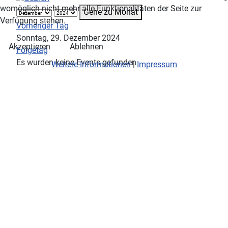
womöglich nicht mehr alle Funktionalitäten der Seite zur
Gehe zu Monat
Verfügung stehen.
Vorheriger Tag
Sonntag, 29. Dezember 2024
Akzeptieren
Ablehnen
Folgetag
Es wurden keine Events gefunden
Weitere Informationen
|
Impressum