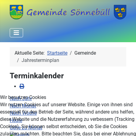
Aktuelle Seite:
Startseite
Gemeinde
Jahresterminplan
Terminkalender
Wir benutzen Cookies
Nach Jahr
Wir nutzen Cookies auf unserer Website. Einige von ihnen sind
Nach Monat
essenziell für den Betrieb der Seite, während andere uns helfen,
Nach Woche
diese Website und die Nutzererfahrung zu verbessern (Tracking
Heute
Cookies). Sie können selbst entscheiden, ob Sie die Cookies
Gehe zu Monat
zulassen möchten. Bitte beachten Sie, dass bei einer Ablehnung