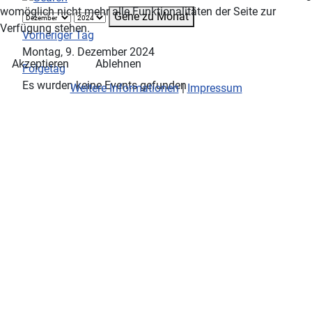
womöglich nicht mehr alle Funktionalitäten der Seite zur
Gehe zu Monat
Verfügung stehen.
Vorheriger Tag
Montag, 9. Dezember 2024
Akzeptieren
Ablehnen
Folgetag
Es wurden keine Events gefunden
Weitere Informationen
|
Impressum