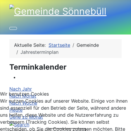
Aktuelle Seite:
Startseite
Gemeinde
Jahresterminplan
Terminkalender
Nach Jahr
Wir benutzen Cookies
Nach Monat
Wir nutzen Cookies auf unserer Website. Einige von ihnen
Nach Woche
sind essenziell für den Betrieb der Seite, während andere
Heute
uns helfen, diese Website und die Nutzererfahrung zu
Gehe zu Monat
verbessern (Tracking Cookies). Sie können selbst
entscheiden, ob Sie die Cookies zulassen möchten. Bitte