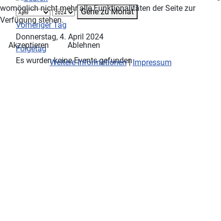
womöglich nicht mehr alle Funktionalitäten der Seite zur
Gehe zu Monat
Verfügung stehen.
Vorheriger Tag
Donnerstag, 4. April 2024
Akzeptieren
Ablehnen
Folgetag
Es wurden keine Events gefunden
Weitere Informationen
|
Impressum