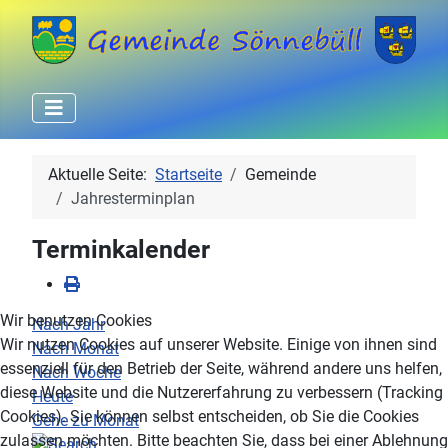
Aktuelle Seite:
Startseite
Gemeinde
Jahresterminplan
Terminkalender
Wir benutzen Cookies
Nach Jahr
Wir nutzen Cookies auf unserer Website. Einige von ihnen sind
Nach Monat
essenziell für den Betrieb der Seite, während andere uns helfen,
Nach Woche
diese Website und die Nutzererfahrung zu verbessern (Tracking
Heute
Cookies). Sie können selbst entscheiden, ob Sie die Cookies
Gehe zu Monat
zulassen möchten. Bitte beachten Sie, dass bei einer Ablehnung