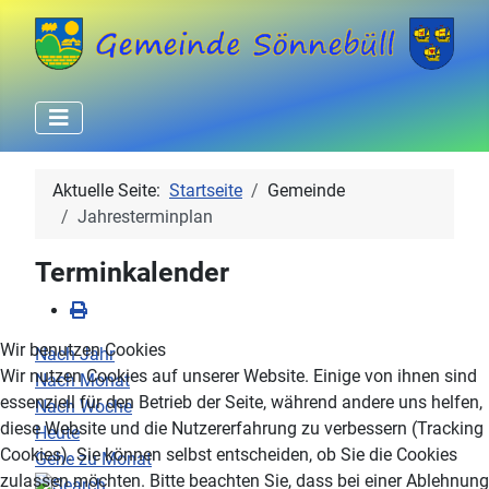
Aktuelle Seite:
Startseite
Gemeinde
Jahresterminplan
Terminkalender
Wir benutzen Cookies
Nach Jahr
Wir nutzen Cookies auf unserer Website. Einige von ihnen sind
Nach Monat
essenziell für den Betrieb der Seite, während andere uns helfen,
Nach Woche
diese Website und die Nutzererfahrung zu verbessern (Tracking
Heute
Cookies). Sie können selbst entscheiden, ob Sie die Cookies
Gehe zu Monat
zulassen möchten. Bitte beachten Sie, dass bei einer Ablehnung