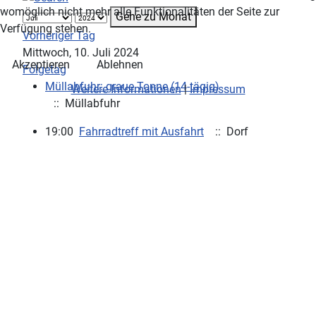
womöglich nicht mehr alle Funktionalitäten der Seite zur
Gehe zu Monat
Verfügung stehen.
Vorheriger Tag
Mittwoch, 10. Juli 2024
Akzeptieren
Ablehnen
Folgetag
Müllabfuhr: graue Tonne (14-tägig)
Weitere Informationen
|
Impressum
:: Müllabfuhr
19:00
Fahrradtreff mit Ausfahrt
:: Dorf