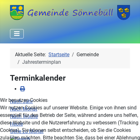
Aktuelle Seite:
Startseite
Gemeinde
Jahresterminplan
Terminkalender
Wir benutzen Cookies
Nach Jahr
Wir nutzen Cookies auf unserer Website. Einige von ihnen sind
Nach Monat
essenziell für den Betrieb der Seite, während andere uns helfen,
Nach Woche
diese Website und die Nutzererfahrung zu verbessern (Tracking
Heute
Cookies). Sie können selbst entscheiden, ob Sie die Cookies
Gehe zu Monat
zulassen möchten. Bitte beachten Sie, dass bei einer Ablehnung