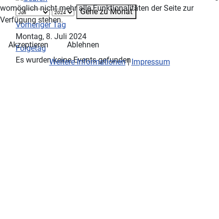
womöglich nicht mehr alle Funktionalitäten der Seite zur
Gehe zu Monat
Verfügung stehen.
Vorheriger Tag
Montag, 8. Juli 2024
Akzeptieren
Ablehnen
Folgetag
Es wurden keine Events gefunden
Weitere Informationen
|
Impressum