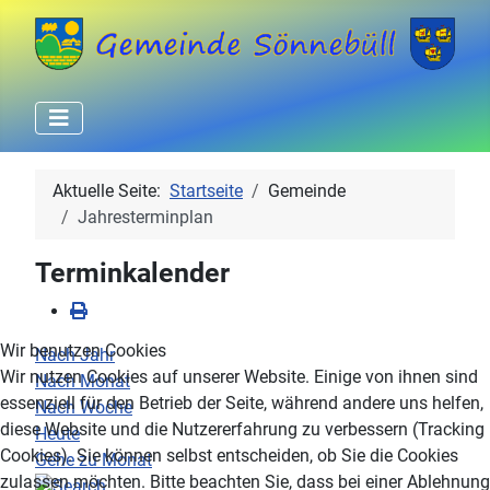
Aktuelle Seite:
Startseite
Gemeinde
Jahresterminplan
Terminkalender
Wir benutzen Cookies
Nach Jahr
Wir nutzen Cookies auf unserer Website. Einige von ihnen sind
Nach Monat
essenziell für den Betrieb der Seite, während andere uns helfen,
Nach Woche
diese Website und die Nutzererfahrung zu verbessern (Tracking
Heute
Cookies). Sie können selbst entscheiden, ob Sie die Cookies
Gehe zu Monat
zulassen möchten. Bitte beachten Sie, dass bei einer Ablehnung