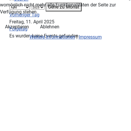
womöglich nicht mehr alle Funktionalitäten der Seite zur
Gehe zu Monat
Verfügung stehen.
Vorheriger Tag
Freitag, 11. April 2025
Akzeptieren
Ablehnen
Folgetag
Es wurden keine Events gefunden
Weitere Informationen
|
Impressum