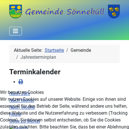
Aktuelle Seite:
Startseite
Gemeinde
Jahresterminplan
Terminkalender
Wir benutzen Cookies
Nach Jahr
Wir nutzen Cookies auf unserer Website. Einige von ihnen sind
Nach Monat
essenziell für den Betrieb der Seite, während andere uns helfen,
Nach Woche
diese Website und die Nutzererfahrung zu verbessern (Tracking
Heute
Cookies). Sie können selbst entscheiden, ob Sie die Cookies
Gehe zu Monat
zulassen möchten. Bitte beachten Sie, dass bei einer Ablehnung