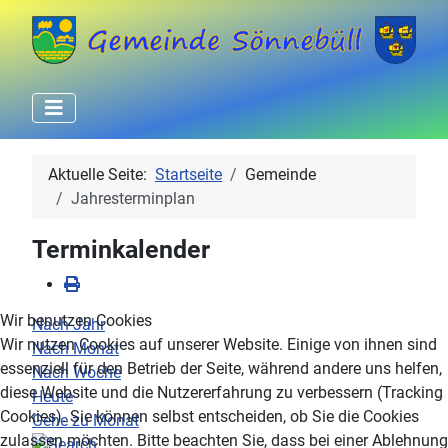
Aktuelle Seite:
Startseite
Gemeinde
Jahresterminplan
Terminkalender
Wir benutzen Cookies
Nach Jahr
Wir nutzen Cookies auf unserer Website. Einige von ihnen sind
Nach Monat
essenziell für den Betrieb der Seite, während andere uns helfen,
Nach Woche
diese Website und die Nutzererfahrung zu verbessern (Tracking
Heute
Cookies). Sie können selbst entscheiden, ob Sie die Cookies
Gehe zu Monat
zulassen möchten. Bitte beachten Sie, dass bei einer Ablehnung