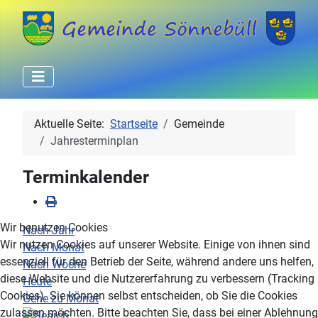
Aktuelle Seite:
Startseite
Gemeinde
Jahresterminplan
Terminkalender
Wir benutzen Cookies
Nach Jahr
Wir nutzen Cookies auf unserer Website. Einige von ihnen sind
Nach Monat
essenziell für den Betrieb der Seite, während andere uns helfen,
Nach Woche
diese Website und die Nutzererfahrung zu verbessern (Tracking
Heute
Cookies). Sie können selbst entscheiden, ob Sie die Cookies
Gehe zu Monat
zulassen möchten. Bitte beachten Sie, dass bei einer Ablehnung