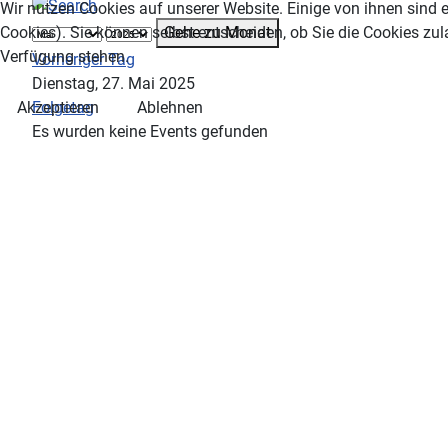
Wir nutzen Cookies auf unserer Website. Einige von ihnen sind e
Gehe zu Monat
Cookies). Sie können selbst entscheiden, ob Sie die Cookies zul
Verfügung stehen.
Vorheriger Tag
Dienstag, 27. Mai 2025
Folgetag
Akzeptieren
Ablehnen
Es wurden keine Events gefunden