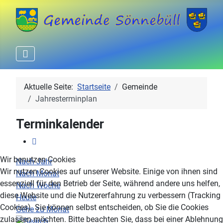
Aktuelle Seite:
Startseite
Gemeinde
Jahresterminplan
Terminkalender
Wir benutzen Cookies
Nach Jahr
Wir nutzen Cookies auf unserer Website. Einige von ihnen sind
Nach Monat
essenziell für den Betrieb der Seite, während andere uns helfen,
Nach Woche
diese Website und die Nutzererfahrung zu verbessern (Tracking
Heute
Cookies). Sie können selbst entscheiden, ob Sie die Cookies
Gehe zu Monat
zulassen möchten. Bitte beachten Sie, dass bei einer Ablehnung