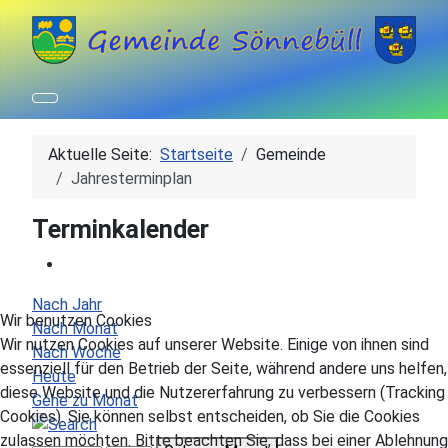
Aktuelle Seite:
Startseite
Gemeinde
Jahresterminplan
Terminkalender
Nach Jahr
Wir benutzen Cookies
Nach Monat
Wir nutzen Cookies auf unserer Website. Einige von ihnen sind
Nach Woche
essenziell für den Betrieb der Seite, während andere uns helfen,
Heute
diese Website und die Nutzererfahrung zu verbessern (Tracking
Gehe zu Monat
Cookies). Sie können selbst entscheiden, ob Sie die Cookies
zulassen möchten. Bitte beachten Sie, dass bei einer Ablehnung