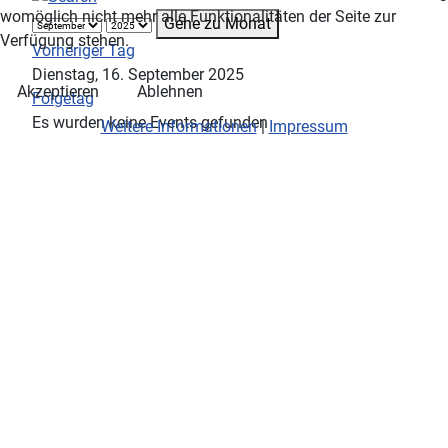
womöglich nicht mehr alle Funktionalitäten der Seite zur
Gehe zu Monat
Verfügung stehen.
Vorheriger Tag
Dienstag, 16. September 2025
Akzeptieren
Ablehnen
Folgetag
Es wurden keine Events gefunden
Weitere Informationen
|
Impressum