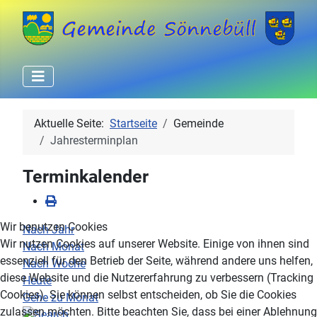
Aktuelle Seite:
Startseite
Gemeinde
Jahresterminplan
Terminkalender
Wir benutzen Cookies
Nach Jahr
Wir nutzen Cookies auf unserer Website. Einige von ihnen sind
Nach Monat
essenziell für den Betrieb der Seite, während andere uns helfen,
Nach Woche
diese Website und die Nutzererfahrung zu verbessern (Tracking
Heute
Cookies). Sie können selbst entscheiden, ob Sie die Cookies
Gehe zu Monat
zulassen möchten. Bitte beachten Sie, dass bei einer Ablehnung