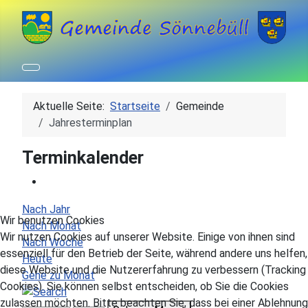
Aktuelle Seite:
Startseite
Gemeinde
Jahresterminplan
Terminkalender
Nach Jahr
Wir benutzen Cookies
Nach Monat
Wir nutzen Cookies auf unserer Website. Einige von ihnen sind
Nach Woche
essenziell für den Betrieb der Seite, während andere uns helfen,
Heute
diese Website und die Nutzererfahrung zu verbessern (Tracking
Gehe zu Monat
Cookies). Sie können selbst entscheiden, ob Sie die Cookies
zulassen möchten. Bitte beachten Sie, dass bei einer Ablehnung