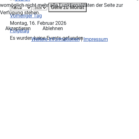
womöglich nicht mehr alle Funktionalitäten der Seite zur
Gehe zu Monat
Verfügung stehen.
Vorheriger Tag
Montag, 16. Februar 2026
Akzeptieren
Ablehnen
Folgetag
Es wurden keine Events gefunden
Weitere Informationen
|
Impressum