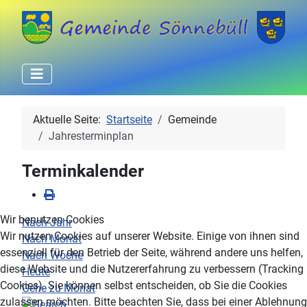
Aktuelle Seite:
Startseite
Gemeinde
Jahresterminplan
Terminkalender
Wir benutzen Cookies
Nach Jahr
Wir nutzen Cookies auf unserer Website. Einige von ihnen sind
Nach Monat
essenziell für den Betrieb der Seite, während andere uns helfen,
Nach Woche
diese Website und die Nutzererfahrung zu verbessern (Tracking
Heute
Cookies). Sie können selbst entscheiden, ob Sie die Cookies
Gehe zu Monat
zulassen möchten. Bitte beachten Sie, dass bei einer Ablehnung