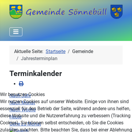
Aktuelle Seite:
Startseite
Gemeinde
Jahresterminplan
Terminkalender
Wir benutzen Cookies
Nach Jahr
Wir nutzen Cookies auf unserer Website. Einige von ihnen sind
Nach Monat
essenziell für den Betrieb der Seite, während andere uns helfen,
Nach Woche
diese Website und die Nutzererfahrung zu verbessern (Tracking
Heute
Cookies). Sie können selbst entscheiden, ob Sie die Cookies
Gehe zu Monat
zulassen möchten. Bitte beachten Sie, dass bei einer Ablehnung