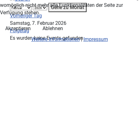
womöglich nicht mehr alle Funktionalitäten der Seite zur
Gehe zu Monat
Verfügung stehen.
Vorheriger Tag
Samstag, 7. Februar 2026
Akzeptieren
Ablehnen
Folgetag
Es wurden keine Events gefunden
Weitere Informationen
|
Impressum