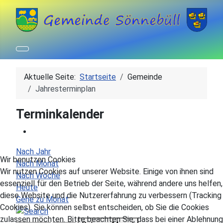
Aktuelle Seite:
Startseite
Gemeinde
Jahresterminplan
Terminkalender
Nach Jahr
Wir benutzen Cookies
Nach Monat
Wir nutzen Cookies auf unserer Website. Einige von ihnen sind
Nach Woche
essenziell für den Betrieb der Seite, während andere uns helfen,
Heute
diese Website und die Nutzererfahrung zu verbessern (Tracking
Gehe zu Monat
Cookies). Sie können selbst entscheiden, ob Sie die Cookies
zulassen möchten. Bitte beachten Sie, dass bei einer Ablehnung