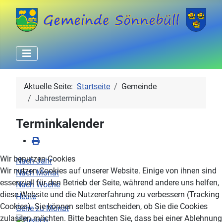
Aktuelle Seite:
Startseite
Gemeinde
Jahresterminplan
Terminkalender
Wir benutzen Cookies
Nach Jahr
Wir nutzen Cookies auf unserer Website. Einige von ihnen sind
Nach Monat
essenziell für den Betrieb der Seite, während andere uns helfen,
Nach Woche
diese Website und die Nutzererfahrung zu verbessern (Tracking
Heute
Cookies). Sie können selbst entscheiden, ob Sie die Cookies
Gehe zu Monat
zulassen möchten. Bitte beachten Sie, dass bei einer Ablehnung