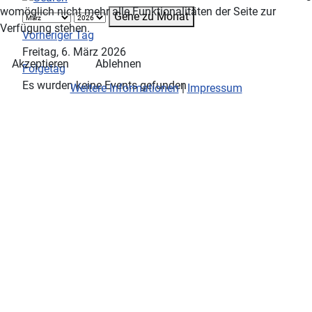
womöglich nicht mehr alle Funktionalitäten der Seite zur
Gehe zu Monat
Verfügung stehen.
Vorheriger Tag
Freitag, 6. März 2026
Akzeptieren
Ablehnen
Folgetag
Es wurden keine Events gefunden
Weitere Informationen
|
Impressum