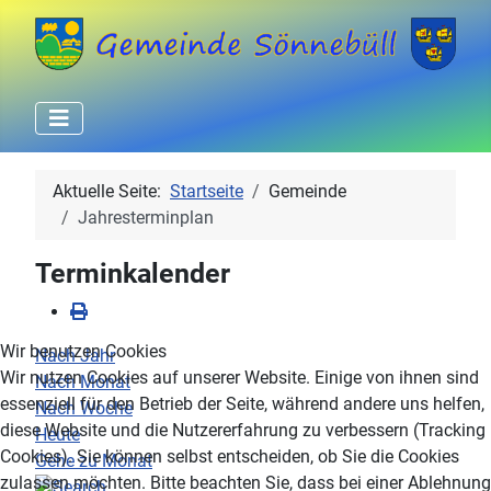
Aktuelle Seite:
Startseite
Gemeinde
Jahresterminplan
Terminkalender
Wir benutzen Cookies
Nach Jahr
Wir nutzen Cookies auf unserer Website. Einige von ihnen sind
Nach Monat
essenziell für den Betrieb der Seite, während andere uns helfen,
Nach Woche
diese Website und die Nutzererfahrung zu verbessern (Tracking
Heute
Cookies). Sie können selbst entscheiden, ob Sie die Cookies
Gehe zu Monat
zulassen möchten. Bitte beachten Sie, dass bei einer Ablehnung