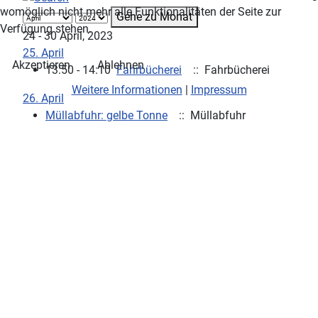
womöglich nicht mehr alle Funktionalitäten der Seite zur
Gehe zu Monat
Verfügung stehen.
24 - 30 April, 2023
25. April
Akzeptieren
Ablehnen
13:50 - 14:10
Fahrbücherei
:: Fahrbücherei
Weitere Informationen
|
Impressum
26. April
Müllabfuhr: gelbe Tonne
:: Müllabfuhr