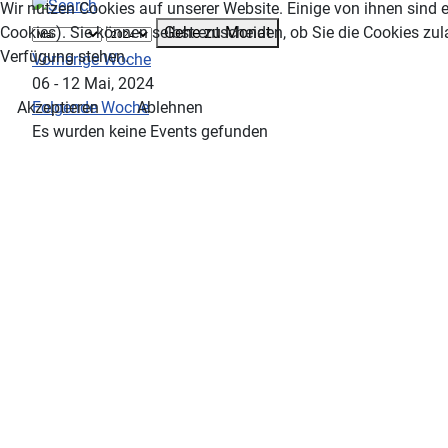
Wir nutzen Cookies auf unserer Website. Einige von ihnen sind e
Gehe zu Monat
Cookies). Sie können selbst entscheiden, ob Sie die Cookies zul
Verfügung stehen.
Vorherige Woche
06 - 12 Mai, 2024
Folgende Woche
Akzeptieren
Ablehnen
Es wurden keine Events gefunden