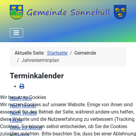
Aktuelle Seite:
Startseite
Gemeinde
Jahresterminplan
Terminkalender
Wir benutzen Cookies
Nach Jahr
Wir nutzen Cookies auf unserer Website. Einige von ihnen sind
Nach Monat
essenziell für den Betrieb der Seite, während andere uns helfen,
Nach Woche
diese Website und die Nutzererfahrung zu verbessern (Tracking
Heute
Cookies). Sie können selbst entscheiden, ob Sie die Cookies
Gehe zu Monat
zulassen möchten. Bitte beachten Sie, dass bei einer Ablehnung