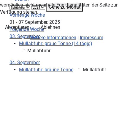
womöglich nicht mehr alle Funktionalitäten der Seite zur
Gehe zu Monat
Verfügung stehen.
Vorherige Woche
01 - 07 September, 2025
Akzeptieren
Ablehnen
Folgende Woche
03. September
Weitere Informationen
|
Impressum
Müllabfuhr: graue Tonne (14-tägig)
:: Müllabfuhr
04. September
Müllabfuhr: braune Tonne
:: Müllabfuhr