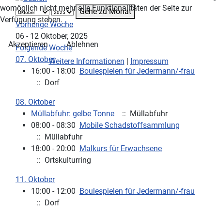
womöglich nicht mehr alle Funktionalitäten der Seite zur
Gehe zu Monat
Verfügung stehen.
Vorherige Woche
06 - 12 Oktober, 2025
Akzeptieren
Ablehnen
Folgende Woche
07. Oktober
Weitere Informationen
|
Impressum
16:00 - 18:00
Boulespielen für Jedermann/-frau
:: Dorf
08. Oktober
Müllabfuhr: gelbe Tonne
:: Müllabfuhr
08:00 - 08:30
Mobile Schadstoffsammlung
:: Müllabfuhr
18:00 - 20:00
Malkurs für Erwachsene
:: Ortskulturring
11. Oktober
10:00 - 12:00
Boulespielen für Jedermann/-frau
:: Dorf