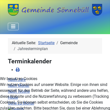
Aktuelle Seite:
Startseite
Gemeinde
Jahresterminplan
Terminkalender
Wir benutzen Cookies
Nach Jahr
Wir nutzen Cookies auf unserer Website. Einige von ihnen sind
Nach Monat
essenziell für den Betrieb der Seite, während andere uns helfen,
Nach Woche
diese Website und die Nutzererfahrung zu verbessern (Tracking
Heute
Cookies). Sie können selbst entscheiden, ob Sie die Cookies
Gehe zu Monat
zulassen möchten. Bitte beachten Sie, dass bei einer Ablehnung