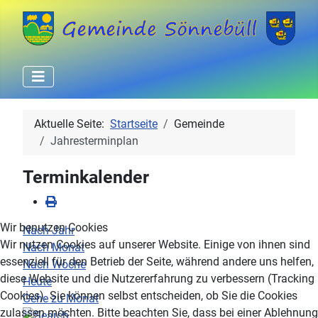
Aktuelle Seite:
Startseite
Gemeinde
Jahresterminplan
Terminkalender
Wir benutzen Cookies
Nach Jahr
Wir nutzen Cookies auf unserer Website. Einige von ihnen sind
Nach Monat
essenziell für den Betrieb der Seite, während andere uns helfen,
Nach Woche
diese Website und die Nutzererfahrung zu verbessern (Tracking
Heute
Cookies). Sie können selbst entscheiden, ob Sie die Cookies
Gehe zu Monat
zulassen möchten. Bitte beachten Sie, dass bei einer Ablehnung