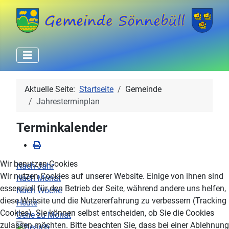
Aktuelle Seite:
Startseite
Gemeinde
Jahresterminplan
Terminkalender
Wir benutzen Cookies
Nach Jahr
Wir nutzen Cookies auf unserer Website. Einige von ihnen sind
Nach Monat
essenziell für den Betrieb der Seite, während andere uns helfen,
Nach Woche
diese Website und die Nutzererfahrung zu verbessern (Tracking
Heute
Cookies). Sie können selbst entscheiden, ob Sie die Cookies
Gehe zu Monat
zulassen möchten. Bitte beachten Sie, dass bei einer Ablehnung