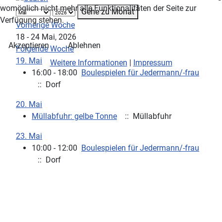
womöglich nicht mehr alle Funktionalitäten der Seite zur
Gehe zu Monat
Verfügung stehen.
Vorherige Woche
18 - 24 Mai, 2026
Akzeptieren
Ablehnen
Folgende Woche
19. Mai
Weitere Informationen
|
Impressum
16:00 - 18:00
Boulespielen für Jedermann/-frau
:: Dorf
20. Mai
Müllabfuhr: gelbe Tonne
:: Müllabfuhr
23. Mai
10:00 - 12:00
Boulespielen für Jedermann/-frau
:: Dorf