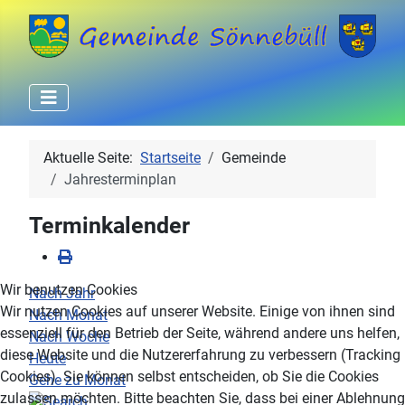
Aktuelle Seite:
Startseite
Gemeinde
Jahresterminplan
Terminkalender
Wir benutzen Cookies
Nach Jahr
Wir nutzen Cookies auf unserer Website. Einige von ihnen sind
Nach Monat
essenziell für den Betrieb der Seite, während andere uns helfen,
Nach Woche
diese Website und die Nutzererfahrung zu verbessern (Tracking
Heute
Cookies). Sie können selbst entscheiden, ob Sie die Cookies
Gehe zu Monat
zulassen möchten. Bitte beachten Sie, dass bei einer Ablehnung