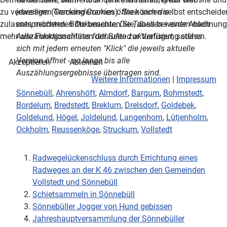
jeweiligen Gemeindenamen öffnen sich die
zu verbessern (Tracking Cookies). Sie können selbst entscheiden
entsprechenden Dokumente. Die Tabellen werden nach
zulassen möchten. Bitte beachten Sie, dass bei einer Ablehnun
Auszählungsschluss fortlaufend aktualisiert, sodass
mehr alle Funktionalitäten der Seite zur Verfügung stehen.
sich mit jedem erneuten "Klick" die jeweils aktuelle
Version öffnet - so lange bis alle
Akzeptieren
Ablehnen
Auszählungsergebnisse übertragen sind.
Weitere Informationen
|
Impressum
Sönnebüll
,
Ahrenshöft
,
Almdorf
,
Bargum
,
Bohmstedt
,
Bordelum
,
Bredstedt
,
Breklum
,
Drelsdorf
,
Goldebek
,
Goldelund
,
Högel
,
Joldelund
,
Langenhorn
,
Lütjenholm
,
Ockholm
,
Reussenköge
,
Struckum
,
Vollstedt
Radwegelückenschluss durch Errichtung eines
Radweges an der K 46 zwischen den Gemeinden
Vollstedt und Sönnebüll
Schietsammeln in Sönnebüll
Sönnebüller Jogger von Hund gebissen
Jahreshauptversammlung der Sönnebüller