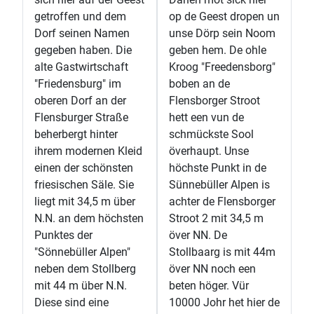
getroffen und dem
op de Geest dropen un
Dorf seinen Namen
unse Dörp sein Noom
gegeben haben. Die
geben hem. De ohle
alte Gastwirtschaft
Kroog "Freedensborg"
"Friedensburg" im
boben an de
oberen Dorf an der
Flensborger Stroot
Flensburger Straße
hett een vun de
beherbergt hinter
schmückste Sool
ihrem modernen Kleid
överhaupt. Unse
einen der schönsten
höchste Punkt in de
friesischen Säle. Sie
Sünnebüller Alpen is
liegt mit 34,5 m über
achter de Flensborger
N.N. an dem höchsten
Stroot 2 mit 34,5 m
Punktes der
över NN. De
"Sönnebüller Alpen"
Stollbaarg is mit 44m
neben dem Stollberg
över NN noch een
mit 44 m über N.N.
beten höger. Vür
Diese sind eine
10000 Johr het hier de