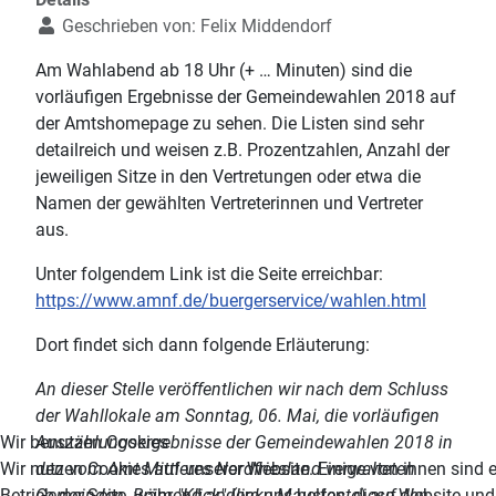
Geschrieben von:
Felix Middendorf
Am Wahlabend ab 18 Uhr (+ … Minuten) sind die
vorläufigen Ergebnisse der Gemeindewahlen 2018 auf
der Amtshomepage zu sehen. Die Listen sind sehr
detailreich und weisen z.B. Prozentzahlen, Anzahl der
jeweiligen Sitze in den Vertretungen oder etwa die
Namen der gewählten Vertreterinnen und Vertreter
aus.
Unter folgendem Link ist die Seite erreichbar:
https://www.amnf.de/buergerservice/wahlen.html
Dort findet sich dann folgende Erläuterung:
An dieser Stelle veröffentlichen wir nach dem Schluss
der Wahllokale am Sonntag, 06. Mai, die vorläufigen
Auszählungsergebnisse der Gemeindewahlen 2018 in
Wir benutzen Cookies
den vom Amt Mittleres Nordfriesland verwalteten
Wir nutzen Cookies auf unserer Website. Einige von ihnen sind e
Gemeinden.
Beim "Klick" (linke Maustaste) auf den
Betrieb der Seite, während andere uns helfen, diese Website un