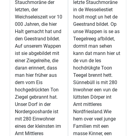
Stauchmoräne der
letzte Stauchmoräne
letzten, der
in de Wesseliestiet
Weichseleiszeit vor 10
hoolt mogt un het de
000 Jahren, die hier
Geestrand bildet. Op
Halt gemacht hat und
unse Wappen is se as
den Geestrand bildet.
Teegelreeg afbildet,
Auf unserem Wappen
dormit man sehen
ist sie abgebildet mit
kann dat mann hier ut
einer Ziegelreihe, die
de vun de Ies
daran erinnert, dass
hochdrükgte Toon
man hier früher aus
Teegel brennt hett.
dem vom Eis
Sünnebüll is mit 280
hochgedrückten Ton
Inwohner een vun de
Ziegel gebrannt hat.
lüttsten Dörper int
Unser Dorf in der
Amt mittleres
Nordergoosharde ist
Nordfriesland.Wie
mit 280 Einwohner
hem over veel junge
eines der kleinsten im
Familien mit een
Amt Mittleres
masse Kinner, een