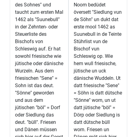
des Sohnes" und
Noom bedüdet
taucht zum ersten Mal
översett "Siedlung vun
1462 als "Suunebull"
de Söhn" un dukt dat
in der Zehnten- oder
erste mool 1462 as
Steuerliste des
Suunebull in de Teinte
Bischofs von
Stührlist vun de
Schleswig auf. Er hat
Bischof vun
sowohl friesische wie
Schleswig op. Wie
jütische oder dänische
hem wull friesische,
Wurzeln. Aus dem
jütische un uck
friesischen "Sene" =
dänische Wuddeln. Ut
Sohn ist das deut.
datt friesische "Sene"
"Sönne" geworden
= Söhn is datt dütsche
und aus dem
"Sönne" worn, un ut
jütischen "böl" = Dorf
datt jütische "böl" =
oder Siedlung das
Dörp oder Siedlung is
deut. "büll". Friesen
datt dütsche büll
und Dänen müssen
worn. Friesen un
sich hier auf der Geest
Dänen möt sick hier