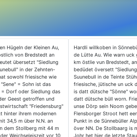
en Hügeln der Kleinen Au,
Hardli willkoben in Sönneb
östlich von Bredstedt an
de Lütte Au. Wie warn uck g
eutet übersetzt "Siedlung
km östlie vun Bredstedt, a
unebull" in der Zehnten-
bedüdet översett "Siedlung
hat sowohl friesische wie
Suunebull in de Teinte Stüh
 "Sene" = Sohn ist das
friesische, jütische un uck
 = Dorf oder Siedlung das
is datt dütsche "Sönne" wor
 der Geest getroffen und
datt dütsche büll worn. Fr
twirtschaft "Friedensburg"
unse Dörp sein Noom gebe
gt hinter ihrem modernen
Flensborger Stroot hett e
 mit 34,5 m über N.N. an
Punkt in de Sünnebüller Al
n dem Stollberg mit 44 m
över NN. De Stollbaarg is
der Weichseleiszeit vor 10
Johr het hier de letzte St