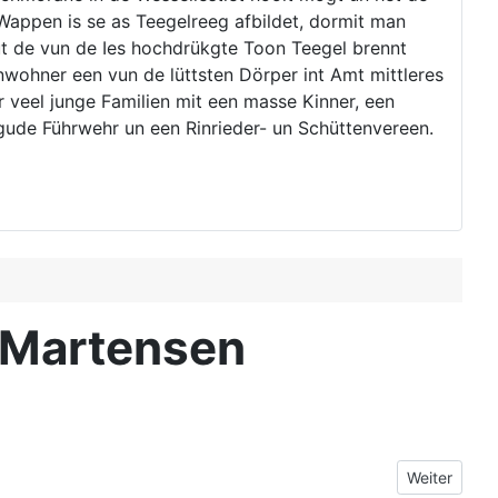
Wappen is se as Teegelreeg afbildet, dormit man
t de vun de Ies hochdrükgte Toon Teegel brennt
Inwohner een vun de lüttsten Dörper int Amt mittleres
 veel junge Familien mit een masse Kinner, een
ude Führwehr un een Rinrieder- un Schüttenvereen.
 Martensen
Nächster Bei
Weiter