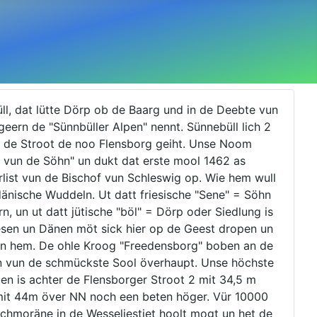
üll, dat lütte Dörp ob de Baarg und in de Deebte vun
eern de "Sünnbüller Alpen" nennt. Sünnebüll lich 2
n de Stroot de noo Flensborg geiht. Unse Noom
 vun de Söhn" un dukt dat erste mool 1462 as
rlist vun de Bischof vun Schleswig op. Wie hem wull
 dänische Wuddeln. Ut datt friesische "Sene" = Söhn
n, un ut datt jütische "böl" = Dörp oder Siedlung is
iesen un Dänen möt sick hier op de Geest dropen un
n hem. De ohle Kroog "Freedensborg" boben an de
en vun de schmückste Sool överhaupt. Unse höchste
pen is achter de Flensborger Stroot 2 mit 34,5 m
 mit 44m över NN noch een beten höger. Vür 10000
auchmoräne in de Wesseliestiet hoolt mogt un het de