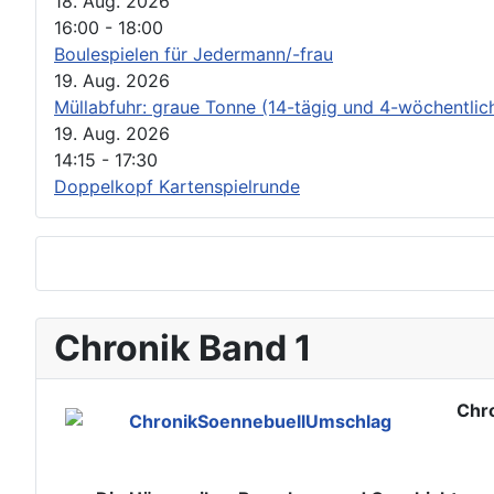
18. Aug. 2026
16:00
-
18:00
Boulespielen für Jedermann/-frau
19. Aug. 2026
Müllabfuhr: graue Tonne (14-tägig und 4-wöchentlic
19. Aug. 2026
14:15
-
17:30
Doppelkopf Kartenspielrunde
Chronik Band 1
Chro