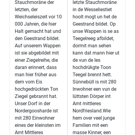
Stauchmoräne der
letzte Stauchmoräne
letzten, der
in de Wesseliestiet
Weichseleiszeit vor 10
hoolt mogt un het de
000 Jahren, die hier
Geestrand bildet. Op
Halt gemacht hat und
unse Wappen is se as
den Geestrand bildet.
Teegelreeg afbildet,
Auf unserem Wappen
dormit man sehen
ist sie abgebildet mit
kann dat mann hier ut
einer Ziegelreihe, die
de vun de Ies
daran erinnert, dass
hochdrükgte Toon
man hier früher aus
Teegel brennt hett.
dem vom Eis
Sünnebüll is mit 280
hochgedrückten Ton
Inwohner een vun de
Ziegel gebrannt hat.
lüttsten Dörper int
Unser Dorf in der
Amt mittleres
Nordergoosharde ist
Nordfriesland.Wie
mit 280 Einwohner
hem over veel junge
eines der kleinsten im
Familien mit een
Amt Mittleres
masse Kinner, een