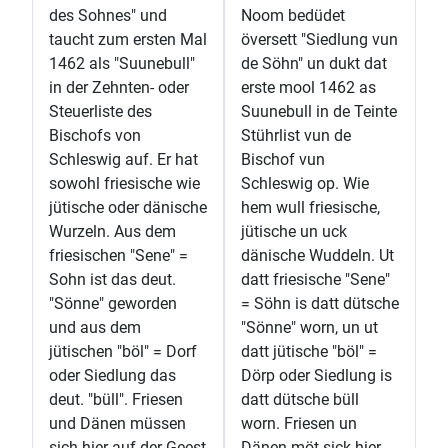
des Sohnes" und
Noom bedüdet
taucht zum ersten Mal
översett "Siedlung vun
1462 als "Suunebull"
de Söhn" un dukt dat
in der Zehnten- oder
erste mool 1462 as
Steuerliste des
Suunebull in de Teinte
Bischofs von
Stührlist vun de
Schleswig auf. Er hat
Bischof vun
sowohl friesische wie
Schleswig op. Wie
jütische oder dänische
hem wull friesische,
Wurzeln. Aus dem
jütische un uck
friesischen "Sene" =
dänische Wuddeln. Ut
Sohn ist das deut.
datt friesische "Sene"
"Sönne" geworden
= Söhn is datt dütsche
und aus dem
"Sönne" worn, un ut
jütischen "böl" = Dorf
datt jütische "böl" =
oder Siedlung das
Dörp oder Siedlung is
deut. "büll". Friesen
datt dütsche büll
und Dänen müssen
worn. Friesen un
sich hier auf der Geest
Dänen möt sick hier