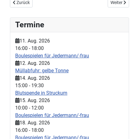
Vorheriger Beitrag: Baumpflanzaktion
Nächster Beitr
Zurück
Weiter
Termine
11. Aug. 2026
16:00
-
18:00
Boulespielen für Jedermann/-frau
12. Aug. 2026
Müllabfuhr: gelbe Tonne
14. Aug. 2026
15:00
-
19:30
Blutspende in Struckum
15. Aug. 2026
10:00
-
12:00
Boulespielen für Jedermann/-frau
18. Aug. 2026
16:00
-
18:00
Boulespielen für Jedermann/-frau