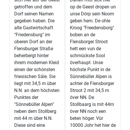
getroffen und dem
op de Geest dropen un
Dorf seinen Namen
unse Dörp sein Noom
gegeben haben. Die
geben hem. De ohle
alte Gastwirtschaft
Kroog "Freedensborg"
"Friedensburg" im
boben an de
oberen Dorf an der
Flensborger Stroot
Flensburger Straße
hett een vun de
beherbergt hinter
schmückste Sool
ihrem modernen Kleid
överhaupt. Unse
einen der schönsten
höchste Punkt in de
friesischen Säle. Sie
Sünnebüller Alpen is
liegt mit 34,5 m über
achter de Flensborger
N.N. an dem höchsten
Stroot 2 mit 34,5 m
Punktes der
över NN. De
"Sönnebüller Alpen"
Stollbaarg is mit 44m
neben dem Stollberg
över NN noch een
mit 44 m über N.N.
beten höger. Vür
Diese sind eine
10000 Johr het hier de