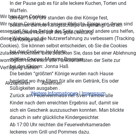
In der Pause gab es für alle leckere Kuchen, Torten und
Waffeln.
Wir benutzen Cookies
Um ca. 16:00 Uhr standen die drei Könige fest,
Wir nutzen Cookies auf unserer Website. Einige von ihnen sind
bekamen die rote Königsschärpe umgehängt und ein
essenziell für den Betrieb der Seite, während andere uns helfen,
dreifaches Hoch auf ihre gute Leistung.
diese Website und die Nutzererfahrung zu verbessern (Tracking
Die Könige sind:
Cookies). Sie können selbst entscheiden, ob Sie die Cookies
bei den Großen: Jay Mertz
zulassen möchten. Bitte beachten Sie, dass bei einer Ablehnung
mittlere Gruppe: Momme Brogmus
womöglich nicht mehr alle Funktionalitäten der Seite zur
bei den Kleinen: Jonna Haß
Verfügung stehen.
Die beiden “größten“ Könige wurden nach Hause
begleitet wo ihre Eltern für alle ein Getränk, Eis oder
Akzeptieren
Ablehnen
Süßigkeiten ausgaben .
Weitere Informationen
|
Impressum
Zurück am Feuerwehrhaus rief Sven Tarnow alle
Kinder nach dem erreichten Ergebnis auf, damit sie
sich ein Geschenk auszusuchen konnten. Man blickte
danach in sehr glückliche Kindergesichter.
Ab 17:00 Uhr reichten die Feuerwehrkameraden
leckeres vom Grill und Pommes dazu.