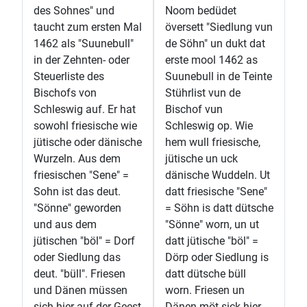
des Sohnes" und
Noom bedüdet
taucht zum ersten Mal
översett "Siedlung vun
1462 als "Suunebull"
de Söhn" un dukt dat
in der Zehnten- oder
erste mool 1462 as
Steuerliste des
Suunebull in de Teinte
Bischofs von
Stührlist vun de
Schleswig auf. Er hat
Bischof vun
sowohl friesische wie
Schleswig op. Wie
jütische oder dänische
hem wull friesische,
Wurzeln. Aus dem
jütische un uck
friesischen "Sene" =
dänische Wuddeln. Ut
Sohn ist das deut.
datt friesische "Sene"
"Sönne" geworden
= Söhn is datt dütsche
und aus dem
"Sönne" worn, un ut
jütischen "böl" = Dorf
datt jütische "böl" =
oder Siedlung das
Dörp oder Siedlung is
deut. "büll". Friesen
datt dütsche büll
und Dänen müssen
worn. Friesen un
sich hier auf der Geest
Dänen möt sick hier