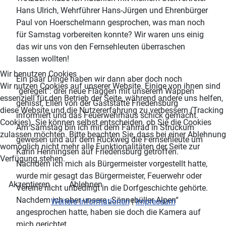
Hans Ulrich, Wehrführer Hans-Jürgen und Ehrenbürger
Paul von Hoerschelmann gesprochen, was man noch
für Samstag vorbereiten konnte? Wir waren uns einig
das wir uns von den Fernsehleuten überraschen
lassen wollten!
Wir benutzen Cookies
Ein paar Dinge haben wir dann aber doch noch
Wir nutzen Cookies auf unserer Website. Einige von ihnen sind
"geregelt": drei neue Flaggen mit unserem Wappen
essenziell für den Betrieb der Seite, während andere uns helfen,
gehisst, Ellen von der Gaststätte Friedensburg
diese Website und die Nutzererfahrung zu verbessern (Tracking
informiert und das Feuerwehrhaus schick gemacht.
Cookies). Sie können selbst entscheiden, ob Sie die Cookies
Am Samstag bin ich mit dem Fahrrad in Struckum
zulassen möchten. Bitte beachten Sie, dass bei einer Ablehnung
gewesen und auf dem Rückweg die Fernsehleute um
womöglich nicht mehr alle Funktionalitäten der Seite zur
Karin Henningsen auf Friedensburg getroffen.
Verfügung stehen.
Nachdem ich mich als Bürgermeister vorgestellt hatte,
wurde mir gesagt das Bürgermeister, Feuerwehr oder
Akzeptieren
Ablehnen
Vereine nicht unbedingt in die Dorfgeschichte gehörte.
Nachdem ich aber unsere „Sönnebüller Alpen“
Weitere Informationen
|
Impressum
angesprochen hatte, haben sie doch die Kamera auf
mich gerichtet.