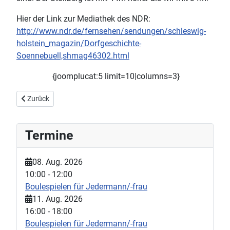
Hier der Link zur Mediathek des NDR:
http://www.ndr.de/fernsehen/sendungen/schleswig-
holstein_magazin/Dorfgeschichte-
Soennebuell,shmag46302.html
{joomplucat:5 limit=10|columns=3}
Vorheriger Beitrag: Wieder..wieder..ick klopp..wieder....
Zurück
Termine
08. Aug. 2026
10:00
-
12:00
Boulespielen für Jedermann/-frau
11. Aug. 2026
16:00
-
18:00
Boulespielen für Jedermann/-frau