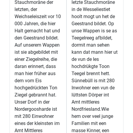
Stauchmoräne der
letzte Stauchmoräne
letzten, der
in de Wesseliestiet
Weichseleiszeit vor 10
hoolt mogt un het de
000 Jahren, die hier
Geestrand bildet. Op
Halt gemacht hat und
unse Wappen is se as
den Geestrand bildet.
Teegelreeg afbildet,
Auf unserem Wappen
dormit man sehen
ist sie abgebildet mit
kann dat mann hier ut
einer Ziegelreihe, die
de vun de Ies
daran erinnert, dass
hochdrükgte Toon
man hier früher aus
Teegel brennt hett.
dem vom Eis
Sünnebüll is mit 280
hochgedrückten Ton
Inwohner een vun de
Ziegel gebrannt hat.
lüttsten Dörper int
Unser Dorf in der
Amt mittleres
Nordergoosharde ist
Nordfriesland.Wie
mit 280 Einwohner
hem over veel junge
eines der kleinsten im
Familien mit een
Amt Mittleres
masse Kinner, een