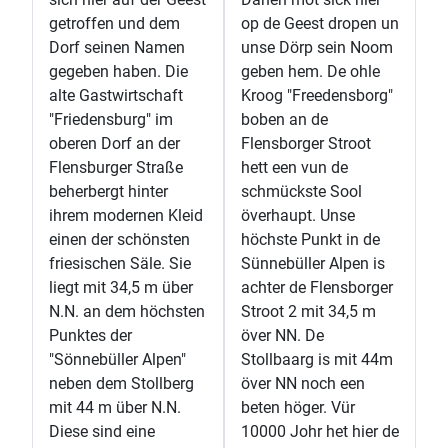
getroffen und dem
op de Geest dropen un
Dorf seinen Namen
unse Dörp sein Noom
gegeben haben. Die
geben hem. De ohle
alte Gastwirtschaft
Kroog "Freedensborg"
"Friedensburg" im
boben an de
oberen Dorf an der
Flensborger Stroot
Flensburger Straße
hett een vun de
beherbergt hinter
schmückste Sool
ihrem modernen Kleid
överhaupt. Unse
einen der schönsten
höchste Punkt in de
friesischen Säle. Sie
Sünnebüller Alpen is
liegt mit 34,5 m über
achter de Flensborger
N.N. an dem höchsten
Stroot 2 mit 34,5 m
Punktes der
över NN. De
"Sönnebüller Alpen"
Stollbaarg is mit 44m
neben dem Stollberg
över NN noch een
mit 44 m über N.N.
beten höger. Vür
Diese sind eine
10000 Johr het hier de