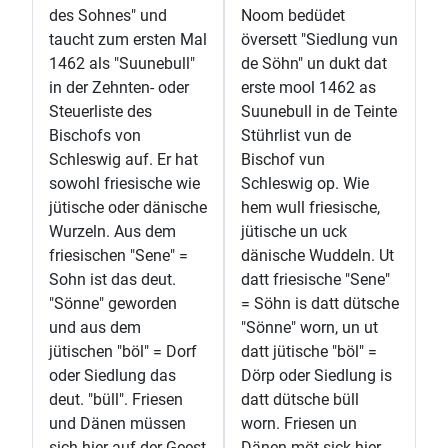
des Sohnes" und
Noom bedüdet
taucht zum ersten Mal
översett "Siedlung vun
1462 als "Suunebull"
de Söhn" un dukt dat
in der Zehnten- oder
erste mool 1462 as
Steuerliste des
Suunebull in de Teinte
Bischofs von
Stührlist vun de
Schleswig auf. Er hat
Bischof vun
sowohl friesische wie
Schleswig op. Wie
jütische oder dänische
hem wull friesische,
Wurzeln. Aus dem
jütische un uck
friesischen "Sene" =
dänische Wuddeln. Ut
Sohn ist das deut.
datt friesische "Sene"
"Sönne" geworden
= Söhn is datt dütsche
und aus dem
"Sönne" worn, un ut
jütischen "böl" = Dorf
datt jütische "böl" =
oder Siedlung das
Dörp oder Siedlung is
deut. "büll". Friesen
datt dütsche büll
und Dänen müssen
worn. Friesen un
sich hier auf der Geest
Dänen möt sick hier