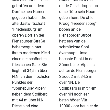
getroffen und dem
op de Geest dropen un
Dorf seinen Namen
unse Dörp sein Noom
gegeben haben. Die
geben hem. De ohle
alte Gastwirtschaft
Kroog "Freedensborg"
"Friedensburg" im
boben an de
oberen Dorf an der
Flensborger Stroot
Flensburger Straße
hett een vun de
beherbergt hinter
schmückste Sool
ihrem modernen Kleid
överhaupt. Unse
einen der schönsten
höchste Punkt in de
friesischen Säle. Sie
Sünnebüller Alpen is
liegt mit 34,5 m über
achter de Flensborger
N.N. an dem höchsten
Stroot 2 mit 34,5 m
Punktes der
över NN. De
"Sönnebüller Alpen"
Stollbaarg is mit 44m
neben dem Stollberg
över NN noch een
mit 44 m über N.N.
beten höger. Vür
Diese sind eine
10000 Johr het hier de