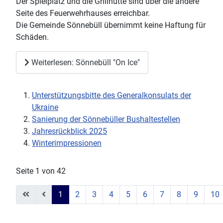
Der Spielplatz und die Grillhütte sind über die andere
Seite des Feuerwehrhauses erreichbar.
Die Gemeinde Sönnebüll übernimmt keine Haftung für
Schäden.
Weiterlesen: Sönnebüll "On Ice"
Unterstützungsbitte des Generalkonsulats der
Ukraine
Sanierung der Sönnebüller Bushaltestellen
Jahresrückblick 2025
Winterimpressionen
Seite 1 von 42
1
2
3
4
5
6
7
8
9
10