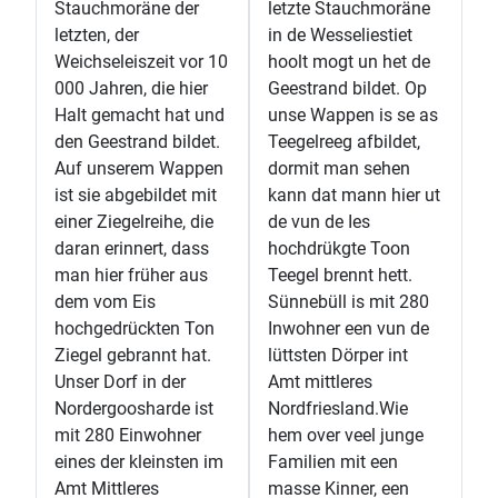
Stauchmoräne der
letzte Stauchmoräne
letzten, der
in de Wesseliestiet
Weichseleiszeit vor 10
hoolt mogt un het de
000 Jahren, die hier
Geestrand bildet. Op
Halt gemacht hat und
unse Wappen is se as
den Geestrand bildet.
Teegelreeg afbildet,
Auf unserem Wappen
dormit man sehen
ist sie abgebildet mit
kann dat mann hier ut
einer Ziegelreihe, die
de vun de Ies
daran erinnert, dass
hochdrükgte Toon
man hier früher aus
Teegel brennt hett.
dem vom Eis
Sünnebüll is mit 280
hochgedrückten Ton
Inwohner een vun de
Ziegel gebrannt hat.
lüttsten Dörper int
Unser Dorf in der
Amt mittleres
Nordergoosharde ist
Nordfriesland.Wie
mit 280 Einwohner
hem over veel junge
eines der kleinsten im
Familien mit een
Amt Mittleres
masse Kinner, een