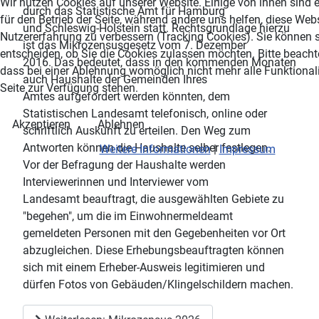
Wir nutzen Cookies auf unserer Website. Einige von ihnen sind e
durch das Statistische Amt für Hamburg
für den Betrieb der Seite, während andere uns helfen, diese Web
und Schleswig-Holstein statt. Rechtsgrundlage hierzu
Nutzererfahrung zu verbessern (Tracking Cookies). Sie können s
ist das Mikrozensusgesetz vom 7. Dezember
entscheiden, ob Sie die Cookies zulassen möchten. Bitte beacht
2016. Das bedeutet, dass in den kommenden Monaten
dass bei einer Ablehnung womöglich nicht mehr alle Funktionali
auch Haushalte der Gemeinden Ihres
Seite zur Verfügung stehen.
Amtes aufgefordert werden könnten, dem
Statistischen Landesamt telefonisch, online oder
Akzeptieren
Ablehnen
schriftlich Auskunft zu erteilen. Den Weg zum
Antworten können die Haushalte selber festlegen.
Weitere Informationen
|
Impressum
Vor der Befragung der Haushalte werden
Interviewerinnen und Interviewer vom
Landesamt beauftragt, die ausgewählten Gebiete zu
"begehen", um die im Einwohnermeldeamt
gemeldeten Personen mit den Gegebenheiten vor Ort
abzugleichen. Diese Erhebungsbeauftragten können
sich mit einem Erheber-Ausweis legitimieren und
dürfen Fotos von Gebäuden/Klingelschildern machen.