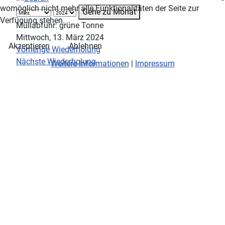
womöglich nicht mehr alle Funktionalitäten der Seite zur
Gehe zu Monat
Verfügung stehen.
Müllabfuhr: grüne Tonne
Mittwoch, 13. März 2024
Akzeptieren
Ablehnen
Vorherige Wiederholung
Nächste Wiederholung
Weitere Informationen
|
Impressum