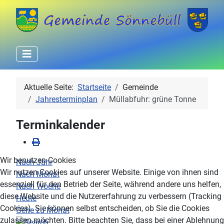
Aktuelle Seite:
Startseite
Gemeinde
Jahresterminplan
Müllabfuhr: grüne Tonne
Terminkalender
Wir benutzen Cookies
Nach Jahr
Wir nutzen Cookies auf unserer Website. Einige von ihnen sind
Nach Monat
essenziell für den Betrieb der Seite, während andere uns helfen,
Nach Woche
diese Website und die Nutzererfahrung zu verbessern (Tracking
Heute
Cookies). Sie können selbst entscheiden, ob Sie die Cookies
Gehe zu Monat
zulassen möchten. Bitte beachten Sie, dass bei einer Ablehnung