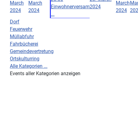
March
March
March
Ma
Einwohnerversam
2024
2024
2024
2024
20
...
Dorf
Feuerwehr
Müllabfuhr
Fahrbücherei
Gemeindevertretung
Ortskulturring
Alle Kategorien ...
Events aller Kategorien anzeigen