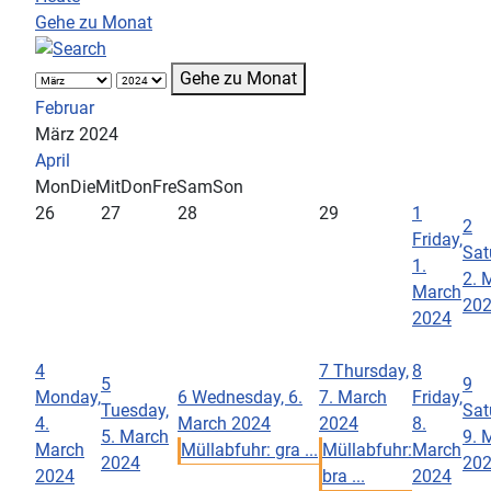
Gehe zu Monat
Gehe zu Monat
Februar
März 2024
April
Mon
Die
Mit
Don
Fre
Sam
Son
26
27
28
29
1
2
Friday,
Sat
1.
2. 
March
20
2024
4
7
Thursday,
8
5
9
Monday,
6
Wednesday, 6.
7. March
Friday,
Tuesday,
Sat
4.
March 2024
2024
8.
5. March
9. 
March
Müllabfuhr: gra ...
Müllabfuhr:
March
2024
20
2024
bra ...
2024