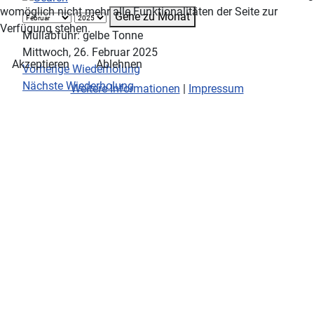
womöglich nicht mehr alle Funktionalitäten der Seite zur
Gehe zu Monat
Verfügung stehen.
Müllabfuhr: gelbe Tonne
Mittwoch, 26. Februar 2025
Akzeptieren
Ablehnen
Vorherige Wiederholung
Nächste Wiederholung
Weitere Informationen
|
Impressum