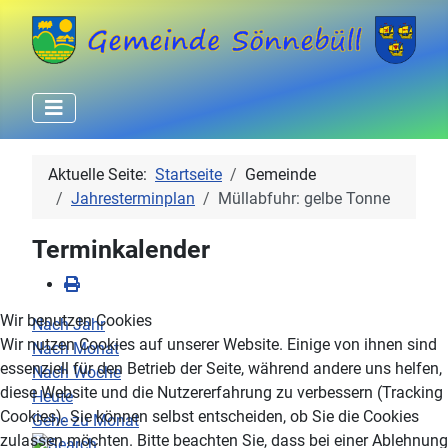
Aktuelle Seite:
Startseite
Gemeinde
Jahresterminplan
Müllabfuhr: gelbe Tonne
Terminkalender
Wir benutzen Cookies
Nach Jahr
Wir nutzen Cookies auf unserer Website. Einige von ihnen sind
Nach Monat
essenziell für den Betrieb der Seite, während andere uns helfen,
Nach Woche
diese Website und die Nutzererfahrung zu verbessern (Tracking
Heute
Cookies). Sie können selbst entscheiden, ob Sie die Cookies
Gehe zu Monat
zulassen möchten. Bitte beachten Sie, dass bei einer Ablehnung