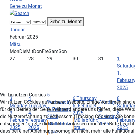
Gehe zu Monat
Gehe zu Monat
Januar
Februar 2025
März
Mon
Die
Mit
Don
Fre
Sam
Son
27
28
29
30
31
1
Saturday
1.
Februar
2025
Wir benutzen Cookies
5
3
4
6
Thursday,
8
Wir nutzen Cookies auf unserer Website. Einige von ihnen sind e
Wednesday,
7
Friday,
Monday,
Tuesday,
6. February
Saturday
für den Betrieb der Seite, während andere uns helfen, diese Web
5. February
7.
3.
4.
2025
8.
die Nutzererfahrung zu verbessern (Tracking Cookies). Sie könn
2025
February
February
February
Müllabfuhr:
Februar
entscheiden, ob Sie die Cookies zulassen möchten. Bitte beacht
Müllabfuhr:
2025
2025
2025
bra ...
2025
dass bei einer Ablehnung womöglich nicht mehr alle Funktionali
gra ...