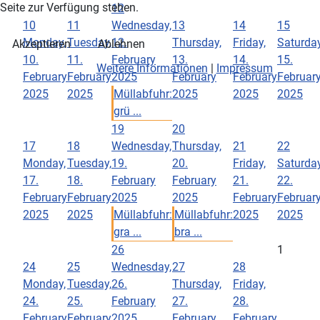
Seite zur Verfügung stehen.
12
10
11
Wednesday,
13
14
15
Monday,
Tuesday,
12.
Thursday,
Friday,
Saturday
Akzeptieren
Ablehnen
10.
11.
February
13.
14.
15.
Weitere Informationen
|
Impressum
February
February
2025
February
February
Februar
2025
2025
Müllabfuhr:
2025
2025
2025
grü ...
19
20
17
18
Wednesday,
Thursday,
21
22
Monday,
Tuesday,
19.
20.
Friday,
Saturday
17.
18.
February
February
21.
22.
February
February
2025
2025
February
Februar
2025
2025
Müllabfuhr:
Müllabfuhr:
2025
2025
gra ...
bra ...
26
1
24
25
Wednesday,
27
28
Monday,
Tuesday,
26.
Thursday,
Friday,
24.
25.
February
27.
28.
February
February
2025
February
February