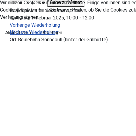
Gehe zu Monat
Wir nutzen Cookies auf unserer Website. Einige von ihnen sind e
Cookies). Sie können selbst entscheiden, ob Sie die Cookies zul
Boulespielen für Jedermann/-frau
Verfügung stehen.
Samstag, 1. Februar 2025, 10:00 - 12:00
Vorherige Wiederholung
Nächste Wiederholung
Akzeptieren
Ablehnen
Ort
Boulebahn Sönnebüll (hinter der Grillhütte)