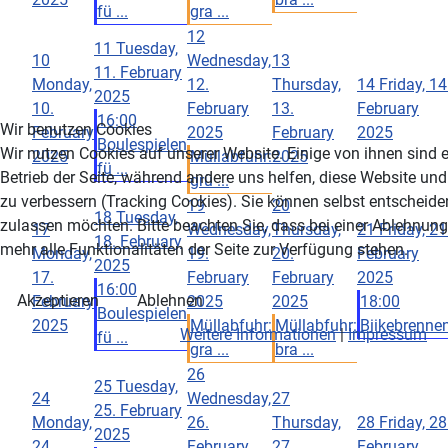
fü ...
gra ...
12
11
Tuesday,
10
Wednesday,
13
11. February
Monday,
12.
Thursday,
14
Friday, 14
2025
10.
February
13.
February
16:00
Wir benutzen Cookies
February
2025
February
2025
Boulespielen
Wir nutzen Cookies auf unserer Website. Einige von ihnen sind e
2025
Müllabfuhr:
2025
fü ...
Betrieb der Seite, während andere uns helfen, diese Website un
grü ...
zu verbessern (Tracking Cookies). Sie können selbst entscheiden
19
20
18
Tuesday,
zulassen möchten. Bitte beachten Sie, dass bei einer Ablehnun
17
Wednesday,
Thursday,
21
Friday, 21
18. February
mehr alle Funktionalitäten der Seite zur Verfügung stehen.
Monday,
19.
20.
February
2025
17.
February
February
2025
16:00
Akzeptieren
Ablehnen
February
2025
2025
18:00
Boulespielen
2025
Müllabfuhr:
Müllabfuhr:
Biikebrenne
Weitere Informationen
|
Impressum
fü ...
gra ...
bra ...
26
25
Tuesday,
24
Wednesday,
27
25. February
Monday,
26.
Thursday,
28
Friday, 28
2025
24.
February
27.
February