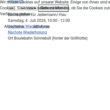
Wir nutzen Cookies auf unserer Website. Einige von ihnen sind e
Gehe zu Monat
Cookies). Sie können selbst entscheiden, ob Sie die Cookies zul
Verfügung stehen.
Boulespielen für Jedermann/-frau
Samstag, 4. Juli 2026, 10:00 - 12:00
Vorherige Wiederholung
Akzeptieren
Ablehnen
Nächste Wiederholung
Ort
Boulebahn Sönnebüll (hinter der Grillhütte)