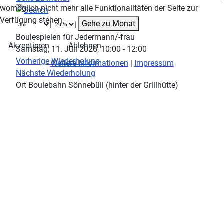
womöglich nicht mehr alle Funktionalitäten der Seite zur
Verfügung stehen.
Gehe zu Monat
Boulespielen für Jedermann/-frau
Akzeptieren
Ablehnen
Samstag, 11. Juli 2026, 10:00 - 12:00
Vorherige Wiederholung
Weitere Informationen
|
Impressum
Nächste Wiederholung
Ort
Boulebahn Sönnebüll (hinter der Grillhütte)