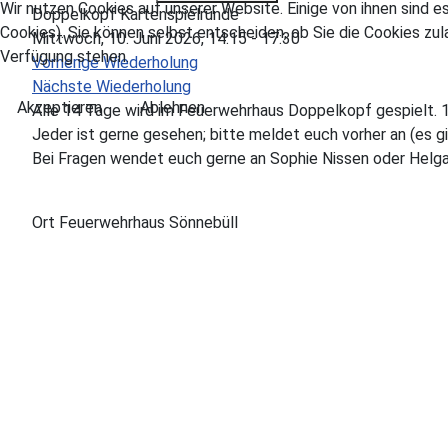
Wir nutzen Cookies auf unserer Website. Einige von ihnen sind e
Doppelkopf Kartenspielrunde
Cookies). Sie können selbst entscheiden, ob Sie die Cookies zul
Mittwoch, 10. Juni 2026, 14:15 - 17:30
Verfügung stehen.
Vorherige Wiederholung
Nächste Wiederholung
Akzeptieren
Ablehnen
Alle 14 Tage wird im Feuerwehrhaus Doppelkopf gespielt. 
Jeder ist gerne gesehen; bitte meldet euch vorher an (es g
Bei Fragen wendet euch gerne an Sophie Nissen oder Helga
Ort
Feuerwehrhaus Sönnebüll