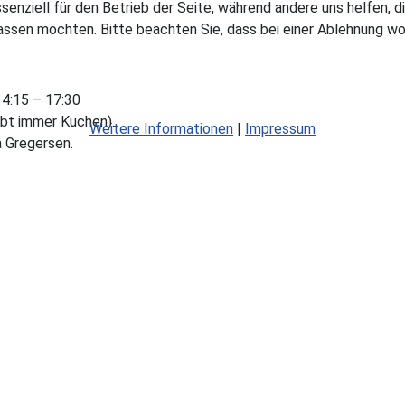
ssenziell für den Betrieb der Seite, während andere uns helfen,
assen möchten. Bitte beachten Sie, dass bei einer Ablehnung wom
14:15 – 17:30
ibt immer Kuchen).
Weitere Informationen
|
Impressum
 Gregersen.