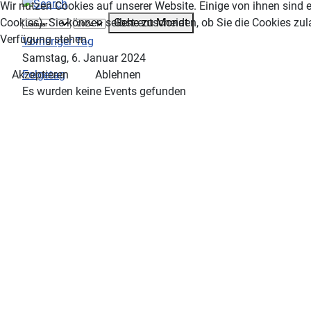
Wir nutzen Cookies auf unserer Website. Einige von ihnen sind e
Gehe zu Monat
Cookies). Sie können selbst entscheiden, ob Sie die Cookies zul
Verfügung stehen.
Vorheriger Tag
Samstag, 6. Januar 2024
Folgetag
Akzeptieren
Ablehnen
Es wurden keine Events gefunden