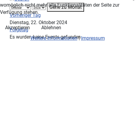
womöglich nicht mehr alle Funktionalitäten der Seite zur
Gehe zu Monat
Verfügung stehen.
Vorheriger Tag
Dienstag, 22. Oktober 2024
Akzeptieren
Ablehnen
Folgetag
Es wurden keine Events gefunden
Weitere Informationen
|
Impressum