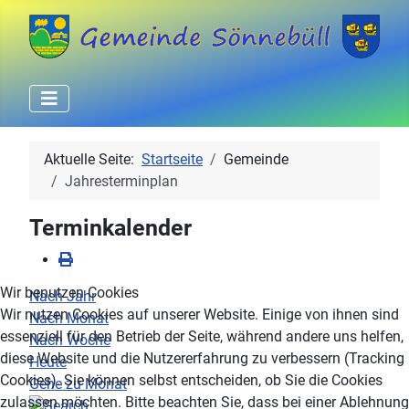
Aktuelle Seite:
Startseite
Gemeinde
Jahresterminplan
Terminkalender
Wir benutzen Cookies
Nach Jahr
Wir nutzen Cookies auf unserer Website. Einige von ihnen sind
Nach Monat
essenziell für den Betrieb der Seite, während andere uns helfen,
Nach Woche
diese Website und die Nutzererfahrung zu verbessern (Tracking
Heute
Cookies). Sie können selbst entscheiden, ob Sie die Cookies
Gehe zu Monat
zulassen möchten. Bitte beachten Sie, dass bei einer Ablehnung